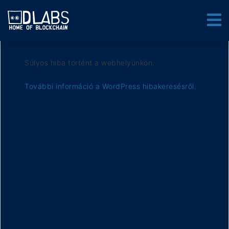
Súlyos hiba történt a webhelyünkön.
További információ a WordPress hibakeresésről.