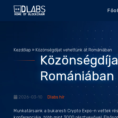
Főol
Kezdőlap
»
Közönségdíjat vehettünk át Romániában
Közönségdíja
Romániában
2026-03-10
Dlabs hír
Munkatársaink a bukaresti
Crypto Expo
-n vettek ré
konferenciája, több mint 3000 résztvevővel. Elsősorb