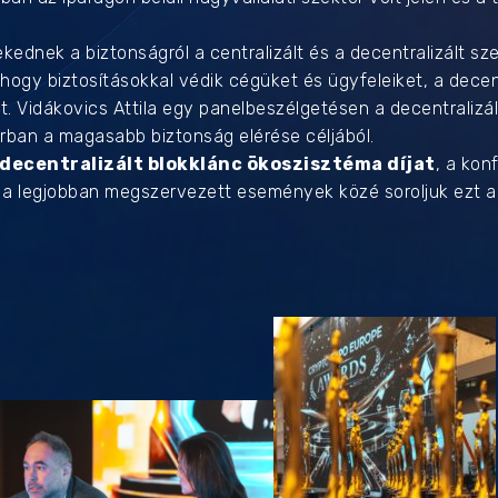
dnek a biztonságról a centralizált és a decentralizált sze
 hogy biztosításokkal védik cégüket és ügyfeleiket, a decent
. Vidákovics Attila egy panelbeszélgetésen a decentralizál
rban a magasabb biztonság elérése céljából.
decentralizált blokklánc ökoszisztéma díjat
, a kon
s a legjobban megszervezett események közé soroljuk ezt a