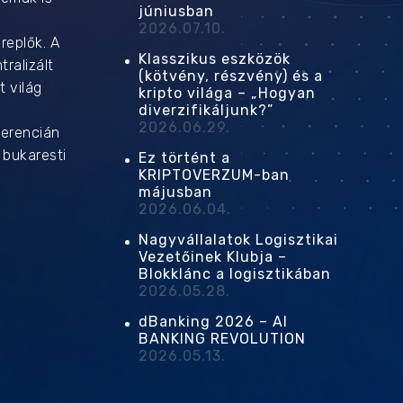
júniusban
2026.07.10.
replők. A
Klasszikus eszközök
ralizált
(kötvény, részvény) és a
t világ
kripto világa – „Hogyan
diverzifikáljunk?”
2026.06.29.
ferencián
 bukaresti
Ez történt a
KRIPTOVERZUM-ban
májusban
2026.06.04.
Nagyvállalatok Logisztikai
Vezetőinek Klubja –
Blokklánc a logisztikában
2026.05.28.
dBanking 2026 – AI
BANKING REVOLUTION
2026.05.13.