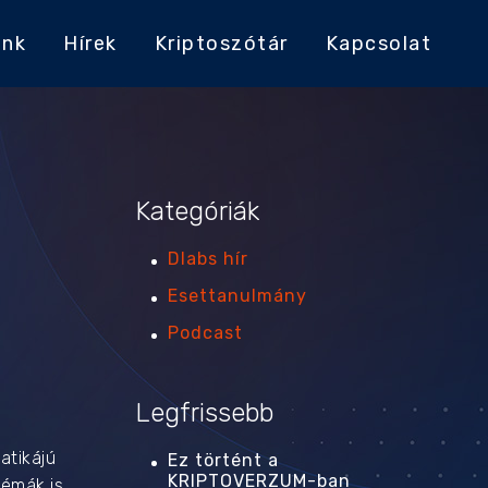
ink
Hírek
Kriptoszótár
Kapcsolat
Kategóriák
Dlabs hír
Esettanulmány
Podcast
Legfrissebb
atikájú
Ez történt a
KRIPTOVERZUM-ban
témák is