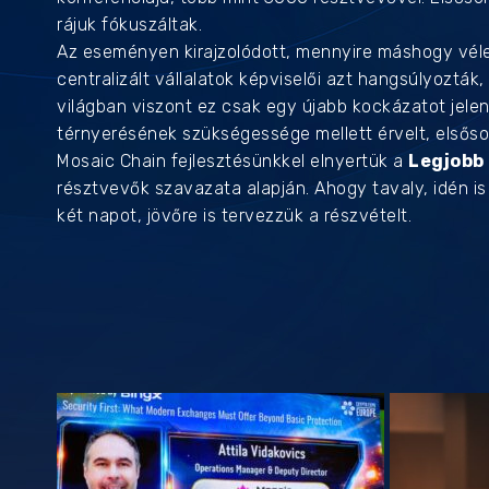
rájuk fókuszáltak.
Az eseményen kirajzolódott, mennyire máshogy véleke
centralizált vállalatok képviselői azt hangsúlyozták,
világban viszont ez csak egy újabb kockázatot jelent
térnyerésének szükségessége mellett érvelt, elsőso
Mosaic Chain fejlesztésünkkel elnyertük a
Legjobb 
résztvevők szavazata alapján. Ahogy tavaly, idén i
két napot, jövőre is tervezzük a részvételt.