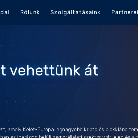
dal
Rólunk
Szolgáltatásaink
Partnere
t vehettünk át
szt, amely Kelet-Európa legnagyobb kripto és blokklánc tem
an az iparágon belüli nagyvállalati szektor volt jelen és a 