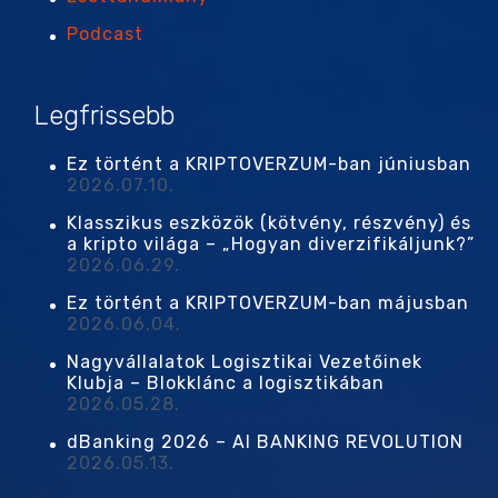
Podcast
Legfrissebb
Ez történt a KRIPTOVERZUM-ban júniusban
2026.07.10.
Klasszikus eszközök (kötvény, részvény) és
a kripto világa – „Hogyan diverzifikáljunk?”
2026.06.29.
Ez történt a KRIPTOVERZUM-ban májusban
2026.06.04.
Nagyvállalatok Logisztikai Vezetőinek
Klubja – Blokklánc a logisztikában
2026.05.28.
dBanking 2026 – AI BANKING REVOLUTION
2026.05.13.