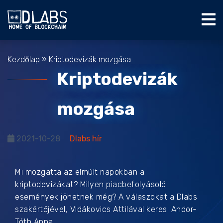
Kezdőlap
»
Kriptodevizák mozgása
Kriptodevizák
mozgása
2021-10-28
Dlabs hír
Mi mozgatta az elmúlt napokban a
kriptodevizákat? Milyen piacbefolyásoló
események jöhetnek még? A válaszokat a Dlabs
szakértőjével, Vidákovics Attilával keresi Andor-
Tóth Anna.