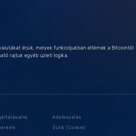
valutákat érjük, melyek funkciójukban eltérnek a Bitcointól
tó rajtuk egyéb üzleti logika.
gáltatásaink
Adatkezelés
nereink
Sütik (Cookie)