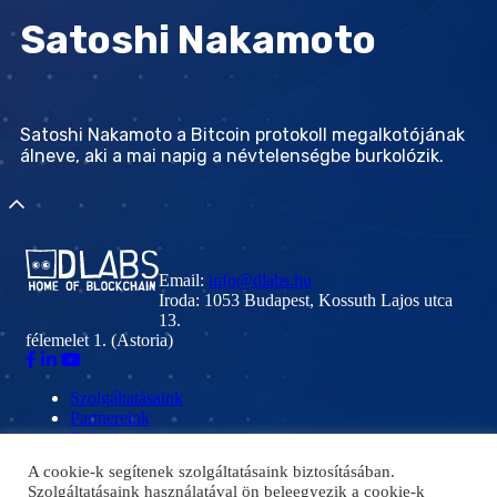
Satoshi Nakamoto
Satoshi Nakamoto a Bitcoin protokoll megalkotójának
álneve, aki a mai napig a névtelenségbe burkolózik.
Email:
info@dlabs.hu
Iroda: 1053 Budapest, Kossuth Lajos utca
13.
félemelet 1. (Astoria)
Szolgáltatásaink
Partnereink
Rólunk
Kapcsolat
A cookie-k segítenek szolgáltatásaink biztosításában.
Szolgáltatásaink használatával ön beleegyezik a cookie-k
Adatkezelés