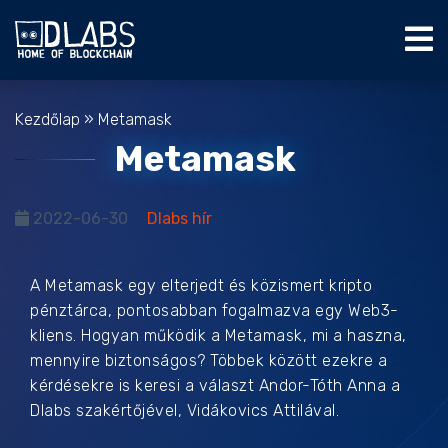
Kezdőlap
»
Metamask
Metamask
2022-06-30
Dlabs hír
A Metamask egy elterjedt és közismert kripto
pénztárca, pontosabban fogalmazva egy Web3-
kliens. Hogyan működik a Metamask, mi a haszna,
mennyire biztonságos? Többek között ezekre a
kérdésekre is keresi a választ Andor-Tóth Anna a
Dlabs szakértőjével, Vidákovics Attilával.