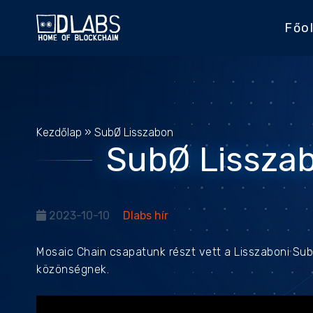
Főol
Kezdőlap
»
SubØ Lisszabon
SubØ Lissza
2023-10-10
Dlabs hír
Mosaic Chain csapatunk részt vett a Lisszaboni Su
közönségnek.