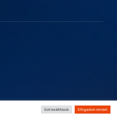
vábbi
Süti beállítások
Elfogadom mindet