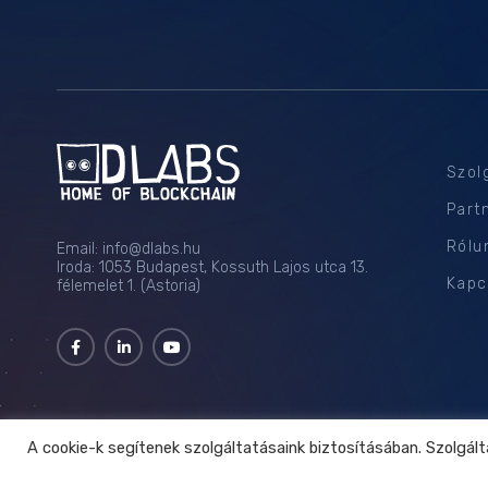
Szol
Part
Rólu
Email:
info@dlabs.hu
Iroda: 1053 Budapest, Kossuth Lajos utca 13.
Kapc
félemelet 1. (Astoria)
A cookie-k segítenek szolgáltatásaink biztosításában. Szolgál
információ