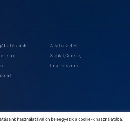
gáltatásaink
Adatkezelés
nereink
Sütik (Cookie)
nk
Impresszum
solat
tatásaink használatával ön beleegyezik a cookie-k használatába.
To
Dlabs Kft. Székhely: 1064 Budapest, Podmaniczky utca 57. 2. em. 14.