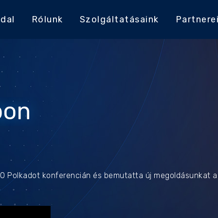
dal
Rólunk
Szolgáltatásaink
Partnere
bon
b0 Polkadot konferencián és bemutatta új megoldásunkat 