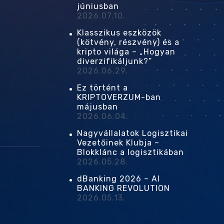
júniusban
2026.07.10.
Klasszikus eszközök
(kötvény, részvény) és a
kripto világa – „Hogyan
diverzifikáljunk?”
2026.06.29.
Ez történt a
KRIPTOVERZUM-ban
májusban
2026.06.04.
Nagyvállalatok Logisztikai
Vezetőinek Klubja –
Blokklánc a logisztikában
2026.05.28.
dBanking 2026 – AI
BANKING REVOLUTION
2026.05.13.