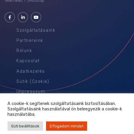
félemelet 1. (Astoria)
Szolgáltatásaink
Partnereink
Rólunk
Kapcsolat
Adatkezelés
Sütik (Cookie)
Impresszum
A cookie-k segítenek szolgáltatásaink biztosításában.
Szolgáltatásaink használatával ön beleegyezik a cookie-k
használatába.
További információ
Dlabs Kft. Székhely: 1064 Budapest, Podmaniczky utca 57. 2. em.
Süti beállítások
Elfogadom mindet
14.