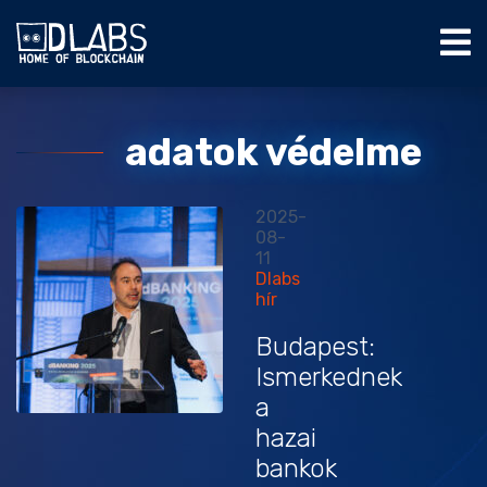
adatok védelme
2025-
08-
11
Dlabs
hír
Budapest:
Ismerkednek
a
hazai
bankok