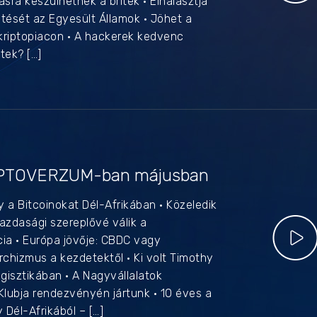
tásra készülhetnek a britek • Elhalasztja
zetését az Egyesült Államok • Jöhet a
kriptopiacon • A hackerek kedvenc
tek? […]
t
RIPTOVERZUM-ban májusban
y a Bitcoinokat Dél-Afrikában • Közeledik
zdasági szereplővé válik a
cia • Európa jövője: CBDC vagy
rchizmus a kezdetektől • Ki volt Timothy
ogisztikában • A Nagyvállalatok
 Klubja rendezvényén jártunk • 10 éves a
 Dél-Afrikából – […]